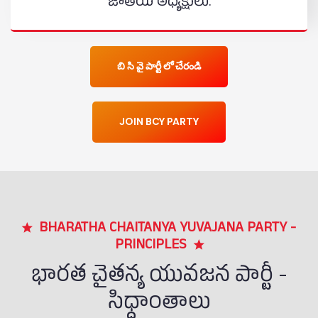
“జాతీయ అధ్యక్షులు.”
బి సి వై పార్టీ లో చేరండి
JOIN BCY PARTY
BHARATHA CHAITANYA YUVAJANA PARTY -
PRINCIPLES
భారత చైతన్య యువజన పార్టీ -
సిధ్ధాంతాలు