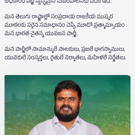
అధికారం పెట్టే స్వచ్ఛమైన సుపరిపాలనకు వేదిక ఇది..
మన తెలుగు రాష్ట్రాల్లో సంప్రదాయ రాజకీయ ముష్కర
మూకలకు సరైన సమాధానం చెప్పే మూడో ప్రత్యామ్నాయం
మన భారత చైతన్య యువజన పార్టీ..
మన పార్టీలో సామాన్యులే పాలకులు, ప్రజలే భాగస్వాములు,
యువకులే సంస్కర్తలు, రైతులే నిర్మాతలు, మహిళలే నిర్ణేతలు.