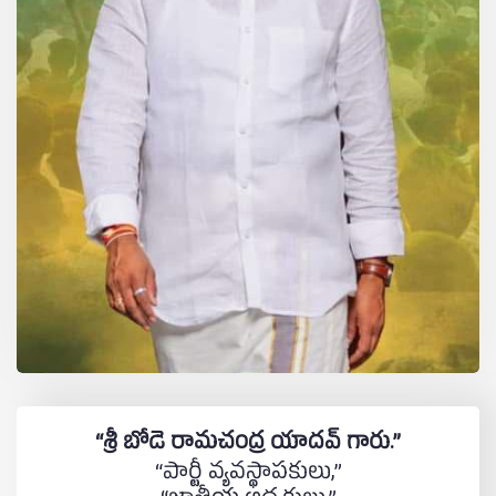
“శ్రీ బోడె రామచంద్ర యాదవ్ గారు.”
“పార్టీ వ్యవస్థాపకులు,”