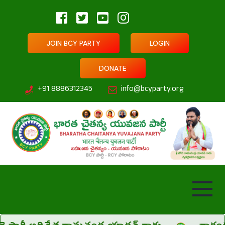
JOIN BCY PARTY
LOGIN
DONATE
+91 8886312345
info@bcyparty.org