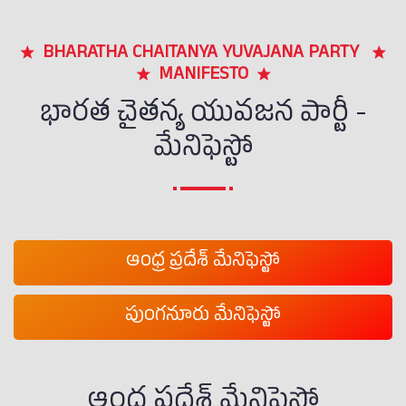
BHARATHA CHAITANYA YUVAJANA PARTY
MANIFESTO
భారత చైతన్య యువజన పార్టీ -
మేనిఫెస్టో
ఆంధ్ర ప్రదేశ్ మేనిఫెస్టో
పుంగనూరు మేనిఫెస్టో
ఆంధ్ర ప్రదేశ్ మేనిఫెస్టో