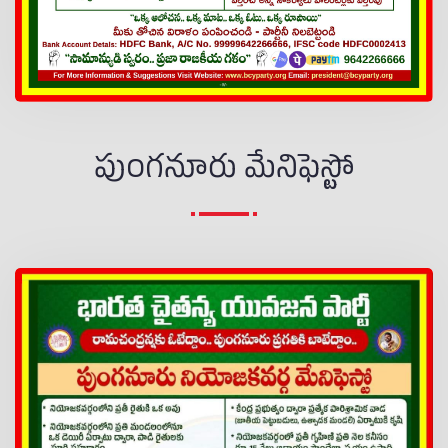
పుంగనూరు మేనిఫెస్టో